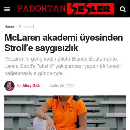
Home
Formula 1
McLaren akademi üyesinden
Stroll’e saygısızlık
McLaren'in genç kadın pilotu Bianca Bustamante,
Lance Stroll'e "otistik" yakıştırması yapan bir tweet'i
beğenmesiyle gündemde.
by
Altay Gök
Aralık 28, 2023