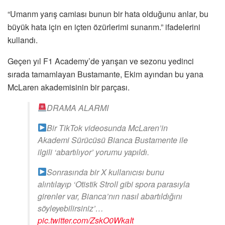
“Umarım yarış camiası bunun bir hata olduğunu anlar, bu
büyük hata için en içten özürlerimi sunarım.” ifadelerini
kullandı.
Geçen yıl F1 Academy’de yarışan ve sezonu yedinci
sırada tamamlayan Bustamante, Ekim ayından bu yana
McLaren akademisinin bir parçası.
DRAMA ALARMI
Bir TikTok videosunda McLaren’in
Akademi Sürücüsü Bianca Bustamente ile
ilgili ‘abartılıyor’ yorumu yapıldı.
Sonrasında bir X kullanıcısı bunu
alıntılayıp ‘Otistik Stroll gibi spora parasıyla
girenler var, Bianca’nın nasıl abartıldığını
söyleyebilirsiniz’…
pic.twitter.com/ZskO0WkaIt