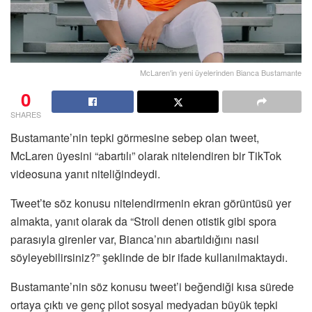
McLaren'in yeni üyelerinden Bianca Bustamante
0
SHARES
Bustamante’nin tepki görmesine sebep olan tweet,
McLaren üyesini “abartılı” olarak nitelendiren bir TikTok
videosuna yanıt niteliğindeydi.
Tweet’te söz konusu nitelendirmenin ekran görüntüsü yer
almakta, yanıt olarak da “Stroll denen otistik gibi spora
parasıyla girenler var, Bianca’nın abartıldığını nasıl
söyleyebilirsiniz?” şeklinde de bir ifade kullanılmaktaydı.
Bustamante’nin söz konusu tweet’i beğendiği kısa sürede
ortaya çıktı ve genç pilot sosyal medyadan büyük tepki