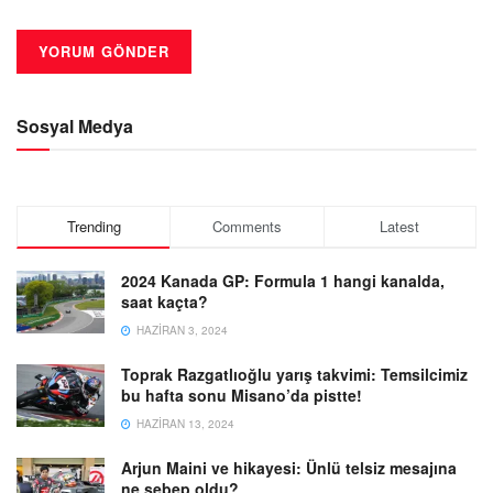
Sosyal Medya
Trending
Comments
Latest
2024 Kanada GP: Formula 1 hangi kanalda,
saat kaçta?
HAZIRAN 3, 2024
Toprak Razgatlıoğlu yarış takvimi: Temsilcimiz
bu hafta sonu Misano’da pistte!
HAZIRAN 13, 2024
Arjun Maini ve hikayesi: Ünlü telsiz mesajına
ne sebep oldu?