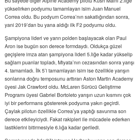
Bu sayede diğer Alpine Academy pilotu Kush Maini 2.liğe
yükselirken podyumu tamamlayan isim Juan Manuel
Correa oldu. Bu podyum Correa’nın sakatlığından sonra,
yani 2019’dan bu yana aldığı ilk F2 podyumu oldu.
Şampiyona lideri ve yarın polden başlayacak olan Paul
Aron ise bugün son derece formdaydı. Oldukça güzel
geçişlere imza atan şampiyona lideri 5.liğe kadar yükselip
sağlam puanlar topladı, Miyata’nın cezasından sonra yarışı
4. tamamladı. İlk 5’i tamamlayan isim ise özellikle yarışın
sonlarına doğru temposunu arttıran Aston Martin Academy
üyesi Jak Crawford oldu. McLaren Sürücü Geliştirme
Programı üyesi Gabriel Bortoleto yarışın uzun kısmını çok
iyi bir performans göstererek podyuma yakın geçirdi.
Çaylak pilotun özellikle Correa’ya yaptığı savunma son
derece etkileyiciydi. Fakat rakipleri ile mücadele ederken
lastiklerini bitirmesiyle 6.lığa kadar geriledi.