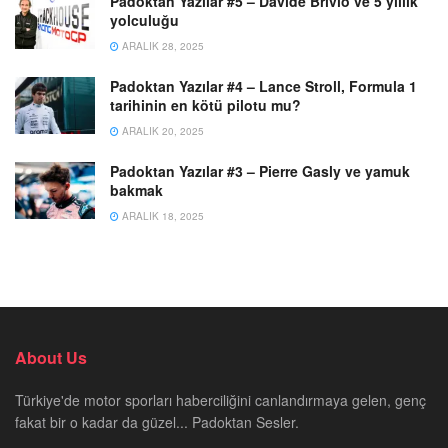
Padoktan Yazılar #5 – Davide Brivio ve 5 yıllık
yolculuğu
ARALIK 28, 2025
Padoktan Yazılar #4 – Lance Stroll, Formula 1
tarihinin en kötü pilotu mu?
ARALIK 20, 2025
Padoktan Yazılar #3 – Pierre Gasly ve yamuk
bakmak
ARALIK 18, 2025
About Us
Türkiye'de motor sporları haberciliğini canlandırmaya gelen, genç
fakat bir o kadar da güzel... Padoktan Sesler.