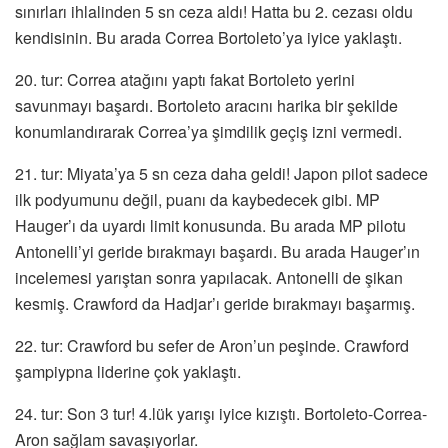
sınırları ihlalinden 5 sn ceza aldı! Hatta bu 2. cezası oldu
kendisinin. Bu arada Correa Bortoleto’ya iyice yaklaştı.
20. tur: Correa atağını yaptı fakat Bortoleto yerini
savunmayı başardı. Bortoleto aracını harika bir şekilde
konumlandırarak Correa’ya şimdilik geçiş izni vermedi.
21. tur: Miyata’ya 5 sn ceza daha geldi! Japon pilot sadece
ilk podyumunu değil, puanı da kaybedecek gibi. MP
Hauger’ı da uyardı limit konusunda. Bu arada MP pilotu
Antonelli’yi geride bırakmayı başardı. Bu arada Hauger’ın
incelemesi yarıştan sonra yapılacak. Antonelli de şikan
kesmiş. Crawford da Hadjar’ı geride bırakmayı başarmış.
22. tur: Crawford bu sefer de Aron’un peşinde. Crawford
şampiypna liderine çok yaklaştı.
24. tur: Son 3 tur! 4.lük yarışı iyice kızıştı. Bortoleto-Correa-
Aron sağlam savaşıyorlar.