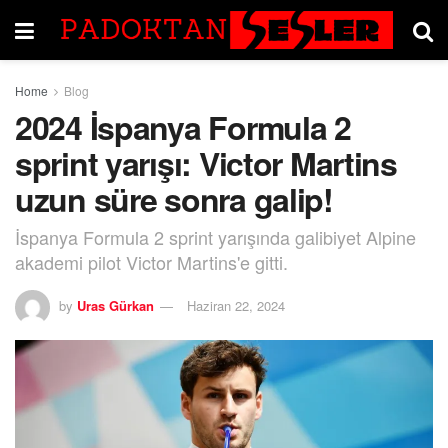
Home
Blog
2024 İspanya Formula 2
sprint yarışı: Victor Martins
uzun süre sonra galip!
İspanya Formula 2 sprint yarışında galibiyet Alpine
akademi pilot Victor Martins'e gitti.
by
Uras Gürkan
Haziran 22, 2024