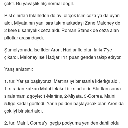
çekti. Bu yavaşlık hiç normal değil.
Pist sınırları ihlalinden dolayı birçok isim ceza ya da uyarı
aldı. Miyata’nın yanı sıra takım arkadaşı Zane Maloney de
2 kere 5 saniyelik ceza aldı. Roman Stanek de ceza alan
pilotlar arasındaydı.
Şampiyonada ise lider Aron, Hadjar ile olan farkı 7’ye
çıkardı. Maloney ise Hadjar’ı 11 puan geriden takip ediyor.
Yarış anlatımı:
1. tur: Yarışa başlıyoruz! Martins iyi bir startla liderliği aldı,
1. sıradan kalkan Maini felaket bir start aldı. Starttan sonra
sıralamamız şöyle: 1-Martins, 2-Miyata, 3-Correa. Maini
5.liğe kadar geriledi. Yarın polden başlayacak olan Aron da
çok iyi bir start aldı.
2. tur: Maini, Correa’yı geçip podyuma yeniden dahil oldu.