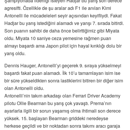
Şampiyonada liderliği isteyen Hadjar bu yarış son derece
agresifti. Özellikle de şu aralar adı F1 ile anılan Kimi
Antonelli ile mücadeleleri seyir açısından keyifliydi. Fakat
Hadjar bu yarış istediğini alamadı ve yarışı 7. sırada bitirdi.
Son puanın sahibi de daha önce belirttiğimiz gibi Miyata
oldu. Miyata 10 saniye ceza yemesine rağmen puan
almayı başardı ama Japon pilot için hayal kırıklığı dolu bir
yarış oldu.
Dennis Hauger, Antonelli’yi geçerek 9. sıraya yükselmeyi
başardı fakat puan alamadı. İlk 10’u tamamlayan isim ise
bir süre yükseldikten sonra lastiklerini bitiren bir diğer isim
olan Antonelli oldu.
Antonelli’nin takım arkadaşı olan Ferrari Driver Academy
pilotu Ollie Bearman bu yarış çok yavaştı. Prema’nın
ayarlarla ilgili bir sorun yaşamış olma ihtimali son derece
yüksek. 15. başlayan Bearman griddeki neredeyse
herkese geçildi ve bir noktadan sonra takımı aracı garaja