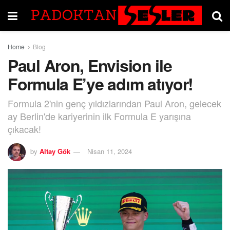
Home
Blog
Paul Aron, Envision ile
Formula E’ye adım atıyor!
Formula 2'nin genç yıldızlarından Paul Aron, gelecek
ay Berlin'de kariyerinin ilk Formula E yarışına
çıkacak!
by
Altay Gök
Nisan 11, 2024