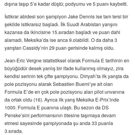
dışına taşıp 5’e kadar düştü; podyumu ve 5 puanı kaybetti.
İstikrar abidesi son şampiyon Jake Dennis ise tam tersi bir
şekilde istikrarsız başladı. İlk Suudi Arabistan yarışını
kazansa da ikincisine 15.sıradan başladı ve puan dahi
alamadı. Meksika’da ise anca 9.olabildi. O da daha 3
yarıştan Cassidy’nin 29 puan gerisinde kalmış oldu.
Jean-Eric Vergne istatistiksel olarak Formula E tarihinin en
büyüğüdür desek yanlış bir ifade kullanmış olmayız, zira
kendisi serinin tek çifte şampiyonu. Diriyah’ta ilk yarışta da
pole pozisyonu alarak Sebastien Buemi’ye ait olan
Formula E’de en çok pole pozisyonu alan pilot unvanına
da ortak oldu (16). Ayrıca ilk yarış Meksika E-Prix’inde
1000. Formula E puanına ulaştı. Bu sezon da DS
Penske’sini performansının ötesine taşımaya devam
etmesi sayesinde şampiyonada şu anda 33 puanla
3.sırada.