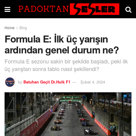
Home
Blog
Formula E: İlk üç yarışın
ardından genel durum ne?
Formula E sezonu sakin bir şekilde başladı, peki ilk
üç yarıştan sonra tablo nasıl şekillendi?
by
Batuhan Geçit Dr.Hulk F1
Şubat 4, 2024