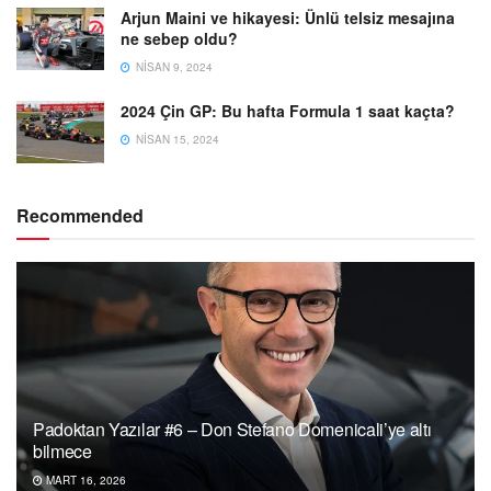
Arjun Maini ve hikayesi: Ünlü telsiz mesajına
ne sebep oldu?
NISAN 9, 2024
2024 Çin GP: Bu hafta Formula 1 saat kaçta?
NISAN 15, 2024
Recommended
Padoktan Yazılar #6 – Don Stefano Domenicali’ye altı
bilmece
MART 16, 2026