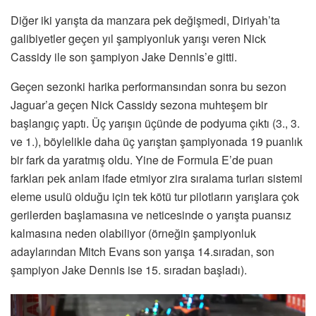
Diğer iki yarışta da manzara pek değişmedi, Diriyah’ta
galibiyetler geçen yıl şampiyonluk yarışı veren Nick
Cassidy ile son şampiyon Jake Dennis’e gitti.
Geçen sezonki harika performansından sonra bu sezon
Jaguar’a geçen Nick Cassidy sezona muhteşem bir
başlangıç yaptı. Üç yarışın üçünde de podyuma çıktı (3., 3.
ve 1.), böylelikle daha üç yarıştan şampiyonada 19 puanlık
bir fark da yaratmış oldu. Yine de Formula E’de puan
farkları pek anlam ifade etmiyor zira sıralama turları sistemi
eleme usulü olduğu için tek kötü tur pilotların yarışlara çok
gerilerden başlamasına ve neticesinde o yarışta puansız
kalmasına neden olabiliyor (örneğin şampiyonluk
adaylarından Mitch Evans son yarışa 14.sıradan, son
şampiyon Jake Dennis ise 15. sıradan başladı).