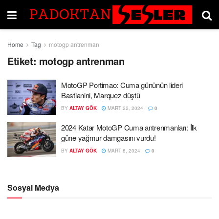
Home
Tag
motogp antrenman
Etiket:
motogp antrenman
MotoGP Portimao: Cuma gününün lideri
Bastianini, Marquez düştü
BY
ALTAY GÖK
MART 22, 2024
0
2024 Katar MotoGP Cuma antrenmanları: İlk
güne yağmur damgasını vurdu!
BY
ALTAY GÖK
MART 8, 2024
0
Sosyal Medya