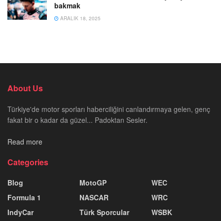
bakmak
ARALIK 18, 2025
About Us
Türkiye'de motor sporları haberciliğini canlandırmaya gelen, genç
fakat bir o kadar da güzel... Padoktan Sesler.
Read more
Categories
Blog
MotoGP
WEC
Formula 1
NASCAR
WRC
IndyCar
Türk Sporcular
WSBK