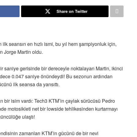
Share on Twitter
lk seansın en hızlı ismi, bu yıl hem şampiyonluk için,
n Jorge Martin oldu.
ir saniye gerisinde bir dereceyle noktalayan Martin, ikinci
sadece 0.047 saniye önündeydi! Bu sezonun ardından
ücünü ilk seansa da yansıttı.
bir isim vardı: Tech3 KTM’in çaylak sürücüsü Pedro
e motosikleti net bir lowside tehlikesinden kurtarmayı
üncülüğe ulaştı!
kendisinin zamanları KTM’in gücünü de bir nevi