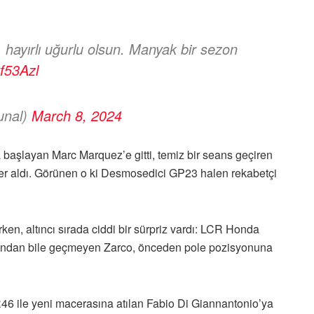
 hayırlı uğurlu olsun. Manyak bir sezon
yf53Azl
unal)
March 8, 2024
 başlayan Marc Marquez’e gitti, temiz bir seans geçiren
yer aldı. Görünen o ki Desmosedici GP23 halen rekabetçi
rken, altıncı sırada ciddi bir sürpriz vardı: LCR Honda
nından bile geçmeyen Zarco, önceden pole pozisyonuna
VR46 ile yeni macerasına atılan Fabio Di Giannantonio’ya