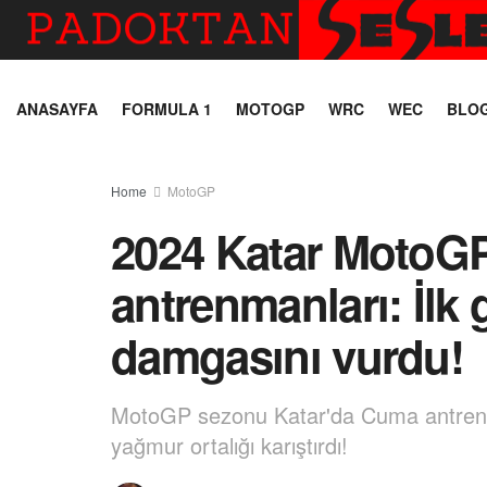
ANASAYFA
FORMULA 1
MOTOGP
WRC
WEC
BLO
Home
MotoGP
2024 Katar MotoG
antrenmanları: İlk
damgasını vurdu!
MotoGP sezonu Katar'da Cuma antrenma
yağmur ortalığı karıştırdı!