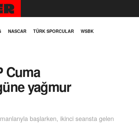
G
NASCAR
TÜRK SPORCULAR
WSBK
P Cuma
 güne yağmur
nlarıyla başlarken, ikinci seansta gelen