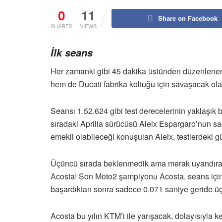
0
11
Share on Facebook
SHARES
VIEWS
İlk seans
Her zamanki gibi 45 dakika üstünden düzenlenen i
hem de Ducati fabrika koltuğu için savaşacak ola
Seansı 1.52.624 gibi test derecelerinin yaklaşık b
sıradaki Aprilia sürücüsü Aleix Espargaro’nun 
emekli olabileceği konuşulan Aleix, testlerdeki g
Üçüncü sırada beklenmedik ama merak uyandıran 
Acosta! Son Moto2 şampiyonu Acosta, seans içind
başardıktan sonra sadece 0.071 saniye geride üç
Acosta bu yılın KTM’i ile yarışacak, dolayısıyla 