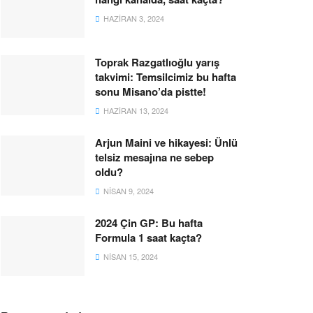
HAZIRAN 3, 2024
Toprak Razgatlıoğlu yarış
takvimi: Temsilcimiz bu hafta
sonu Misano’da pistte!
HAZIRAN 13, 2024
Arjun Maini ve hikayesi: Ünlü
telsiz mesajına ne sebep
oldu?
NISAN 9, 2024
2024 Çin GP: Bu hafta
Formula 1 saat kaçta?
NISAN 15, 2024