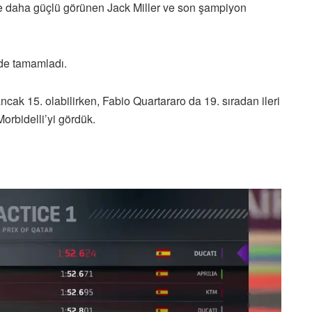
sine daha güçlü görünen Jack Miller ve son şampiyon
nde tamamladı.
ak 15. olabilirken, Fabio Quartararo da 19. sıradan ileri
orbidelli’yi gördük.