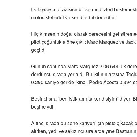
Dolayısıyla biraz kısır bir seans bizleri bekleme
motosikletlerini ve kendilerini denediler.
Hiç kimsenin doğal olarak derecesini geliştirem
pilot çoğunlukla öne çıktı: Marc Marquez ve Jack M
geçildi.
Günün sonunda Marc Marquez 2.06.544’lük derecesi
dördüncü sırada yer aldı. Bu ikilinin arasına Te
0.290 saniye geride ikinci, Pedro Acosta 0.394 
Beşinci sıra “ben istikrarın ta kendisiyim” diyen 
beşinciydi.
Altıncı sırada bu sene kariyeri için piste çıkaca
alırken, yedi ve sekizinci sıralarda yine Bastiani