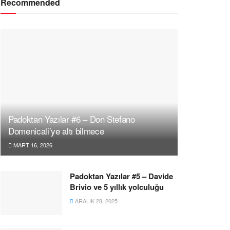
Recommended
Padoktan Yazılar #6 – Don Stefano
Domenicali’ye altı bilmece
MART 16, 2026
Padoktan Yazılar #5 – Davide
Brivio ve 5 yıllık yolculuğu
ARALIK 28, 2025