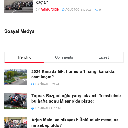
kaçta?
BY
FATMA AYDIN
AĞUSTOS 28, 2024
0
Sosyal Medya
Trending
Comments
Latest
2024 Kanada GP: Formula 1 hangi kanalda,
saat kaçta?
HAZIRAN 3, 2024
Toprak Razgatlıoğlu yarış takvimi: Temsilcimiz
bu hafta sonu Misano’da pistte!
HAZIRAN 13, 2024
Arjun Maini ve hikayesi: Ünlü telsiz mesajına
ne sebep oldu?