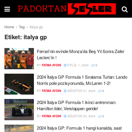
Home
Tag
italya gp
Etiket:
italya gp
Ferrari’nin evinde Monza’da Beş Yıl Sonra Zafer
Leclerc’in !
BY
FATMA AYDIN
EYLÜL 1, 2024
0
2024 İtalya GP Formula 1 Sıralama Turları: Lando
Norris pole pozisyonunda, McLaren 1-2!
BY
FATMA AYDIN
AĞUSTOS 31, 2024
0
2024 İtalya GP Formula 1 ikinci antrenman:
Hamilton lider, Verstappen geride!
BY
FATMA AYDIN
AĞUSTOS 30, 2024
0
2024 İtalya GP: Formula 1 hangi kanalda, saat