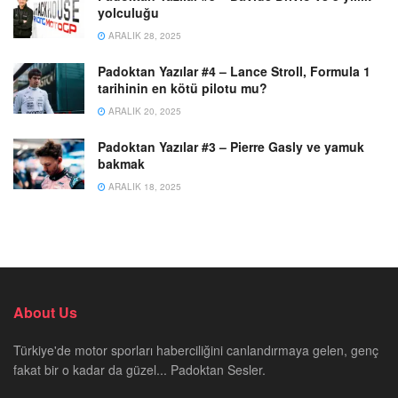
yolculuğu
ARALIK 28, 2025
Padoktan Yazılar #4 – Lance Stroll, Formula 1
tarihinin en kötü pilotu mu?
ARALIK 20, 2025
Padoktan Yazılar #3 – Pierre Gasly ve yamuk
bakmak
ARALIK 18, 2025
About Us
Türkiye'de motor sporları haberciliğini canlandırmaya gelen, genç
fakat bir o kadar da güzel... Padoktan Sesler.