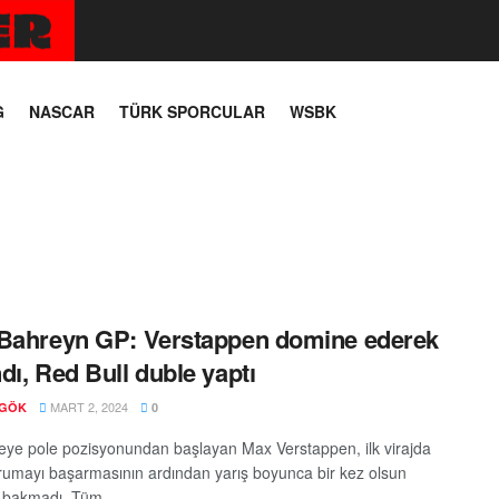
G
NASCAR
TÜRK SPORCULAR
WSBK
Bahreyn GP: Verstappen domine ederek
dı, Red Bull duble yaptı
MART 2, 2024
 GÖK
0
ye pole pozisyonundan başlayan Max Verstappen, ilk virajda
orumayı başarmasının ardından yarış boyunca bir kez olsun
 bakmadı. Tüm ...