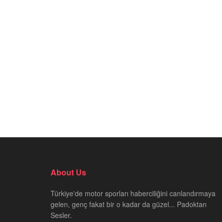
About Us
Türkiye'de motor sporları haberciliğini canlandırmaya
gelen, genç fakat bir o kadar da güzel... Padoktan
Sesler.