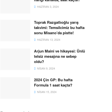
HAZIRAN 3, 2024
Toprak Razgatlıoğlu yarış
takvimi: Temsilcimiz bu hafta
sonu Misano’da pistte!
HAZIRAN 13, 2024
Arjun Maini ve hikayesi: Ünlü
telsiz mesajına ne sebep
oldu?
NISAN 9, 2024
2024 Çin GP: Bu hafta
Formula 1 saat kaçta?
NISAN 15, 2024