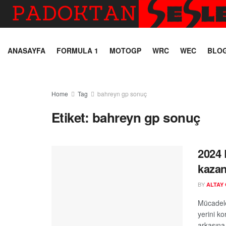
ANASAYFA
FORMULA 1
MOTOGP
WRC
WEC
BLO
Home
Tag
bahreyn gp sonuç
Etiket:
bahreyn gp sonuç
2024 
kazan
BY
ALTAY
Mücadele
yerini k
arkasına