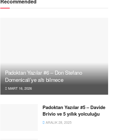
Recommended
Padoktan Yazılar #6 – Don Stefano
Domenicali’ye altı bilmece
MART 16, 2026
Padoktan Yazılar #5 – Davide
Brivio ve 5 yıllık yolculuğu
ARALIK 28, 2025