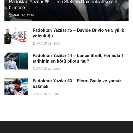
Padoktan Yazılar #6 – Don Stefano Domenicali’ye altı
bilmece
MART 16, 2026
Padoktan Yazılar #5 – Davide Brivio ve 5 yıllık
yolculuğu
ARALIK 28, 2025
Padoktan Yazılar #4 – Lance Stroll, Formula 1
tarihinin en kötü pilotu mu?
ARALIK 20, 2025
Padoktan Yazılar #3 – Pierre Gasly ve yamuk
bakmak
ARALIK 18, 2025