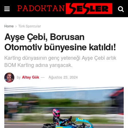
Home
Türk Sporcular
Ayşe Çebi, Borusan
Otomotiv bünyesine katıldı!
Karting dünyasının genç yeteneği Ayşe Çebi artık
BOM Karting adına yarışacak.
by
Altay Gök
Ağustos 23, 2024