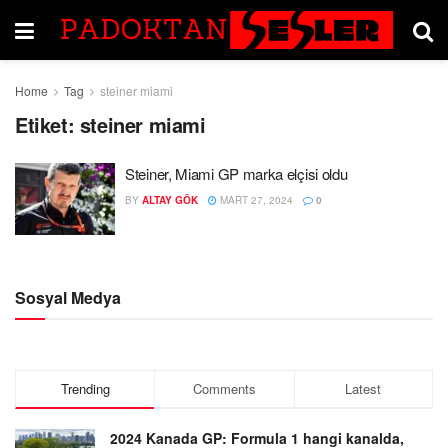
Home
Tag
steiner miami
Etiket:
steiner miami
Steiner, Miami GP marka elçisi oldu
BY
ALTAY GÖK
MART 27, 2024
0
Sosyal Medya
Trending
Comments
Latest
2024 Kanada GP: Formula 1 hangi kanalda,