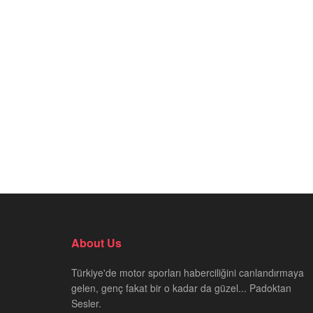
About Us
Türkiye'de motor sporları haberciliğini canlandırmaya
gelen, genç fakat bir o kadar da güzel... Padoktan
Sesler.