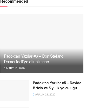
Recommended
Padoktan Yazılar #6 – Don Stefano
Domenicali’ye altı bilmece
MART 16, 2026
Padoktan Yazılar #5 – Davide
Brivio ve 5 yıllık yolculuğu
ARALIK 28, 2025