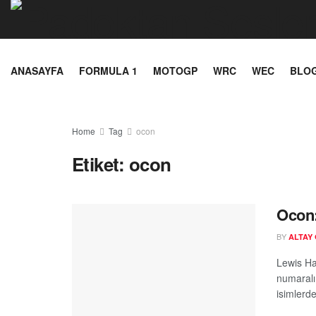
ANASAYFA
FORMULA 1
MOTOGP
WRC
WEC
BLO
Home
Tag
ocon
Etiket:
ocon
Ocon:
BY
ALTAY
Lewis Ham
numaralı
isimlerde