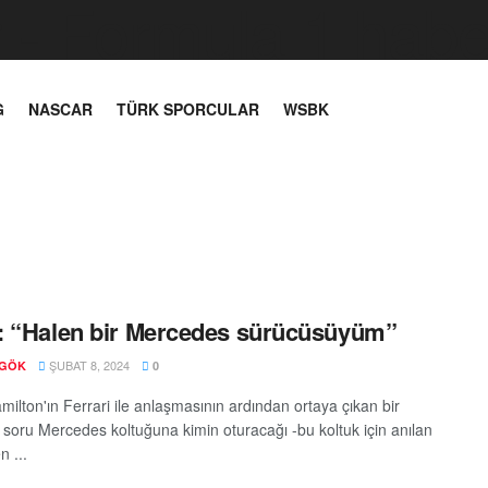
G
NASCAR
TÜRK SPORCULAR
WSBK
 “Halen bir Mercedes sürücüsüyüm”
ŞUBAT 8, 2024
 GÖK
0
ilton'ın Ferrari ile anlaşmasının ardından ortaya çıkan bir
 soru Mercedes koltuğuna kimin oturacağı -bu koltuk için anılan
n ...