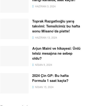
HAZIRAN 3, 2024
Toprak Razgatlıoğlu yarış
takvimi: Temsilcimiz bu hafta
sonu Misano’da pistte!
HAZIRAN 13, 2024
Arjun Maini ve hikayesi: Ünlü
telsiz mesajına ne sebep
oldu?
NISAN 9, 2024
2024 Çin GP: Bu hafta
Formula 1 saat kaçta?
NISAN 15, 2024