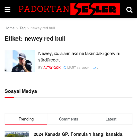
Home
Tag
newey red bull
Etiket:
newey red bull
Newey, iddiaların aksine takımdaki görevini
sürdürecek
BY
ALTAY GÖK
MART 13, 2024
0
Sosyal Medya
Trending
Comments
Latest
2024 Kanada GP: Formula 1 hangi kanalda,