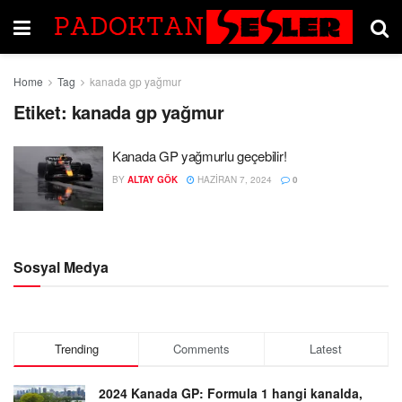
Home
Tag
kanada gp yağmur
Etiket:
kanada gp yağmur
Kanada GP yağmurlu geçebilir!
BY
ALTAY GÖK
HAZIRAN 7, 2024
0
Sosyal Medya
Trending
Comments
Latest
2024 Kanada GP: Formula 1 hangi kanalda,