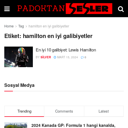
Home
Tag
hamilton en iyi galibiyetler
Etiket:
hamilton en iyi galibiyetler
En iyi 10 galibiyet: Lewis Hamilton
BY
SILVER
MART 15, 2024
0
Sosyal Medya
Trending
Comments
Latest
2024 Kanada GP: Formula 1 hangi kanalda,