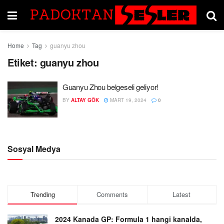
Home
Tag
guanyu zhou
Etiket:
guanyu zhou
Guanyu Zhou belgeseli geliyor!
BY
ALTAY GÖK
MART 19, 2024
0
Sosyal Medya
Trending
Comments
Latest
2024 Kanada GP: Formula 1 hangi kanalda,