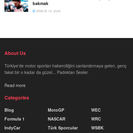
bakmak
ARALIK 18, 2025
About Us
Türkiye'de motor sporları haberciliğini canlandırmaya gelen, genç
fakat bir o kadar da güzel... Padoktan Sesler.
Read more
Categories
Blog
MotoGP
WEC
Formula 1
NASCAR
WRC
IndyCar
Türk Sporcular
WSBK