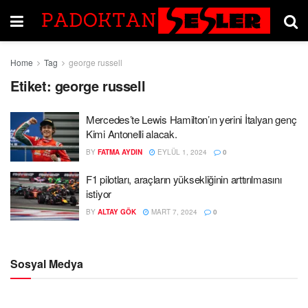
Home
Tag
george russell
Etiket:
george russell
Mercedes’te Lewis Hamilton’ın yerini İtalyan genç
Kimi Antonelli alacak.
BY
FATMA AYDIN
EYLÜL 1, 2024
0
F1 pilotları, araçların yüksekliğinin arttırılmasını
istiyor
BY
ALTAY GÖK
MART 7, 2024
0
Sosyal Medya