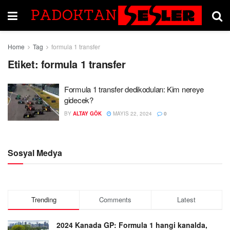
Home
Tag
formula 1 transfer
Etiket:
formula 1 transfer
Formula 1 transfer dedikoduları: Kim nereye
gidecek?
BY
ALTAY GÖK
MAYIS 22, 2024
0
Sosyal Medya
Trending
Comments
Latest
2024 Kanada GP: Formula 1 hangi kanalda,