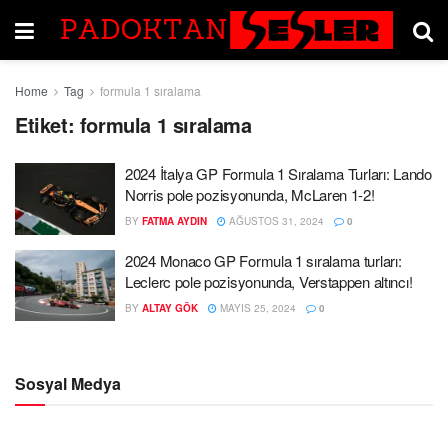
Home
Tag
formula 1 sıralama
Etiket:
formula 1 sıralama
2024 İtalya GP Formula 1 Sıralama Turları: Lando
Norris pole pozisyonunda, McLaren 1-2!
BY
FATMA AYDIN
AĞUSTOS 31, 2024
0
2024 Monaco GP Formula 1 sıralama turları:
Leclerc pole pozisyonunda, Verstappen altıncı!
BY
ALTAY GÖK
MAYIS 25, 2024
0
Sosyal Medya