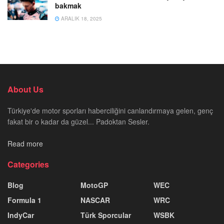
bakmak
ARALIK 18, 2025
About Us
Türkiye'de motor sporları haberciliğini canlandırmaya gelen, genç
fakat bir o kadar da güzel... Padoktan Sesler.
Read more
Categories
Blog
MotoGP
WEC
Formula 1
NASCAR
WRC
IndyCar
Türk Sporcular
WSBK