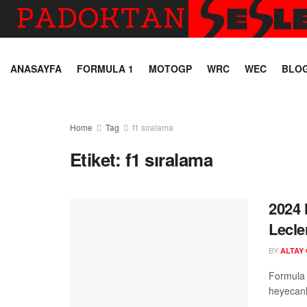
ANASAYFA
FORMULA 1
MOTOGP
WRC
WEC
BLO
Home
Tag
f1 sıralama
Etiket:
f1 sıralama
2024 
Lecle
BY
ALTAY
Formula 
heyecanlı
...