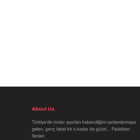
About Us
Türkiye'de motor sporları haberciliğini canlandırmaya
gelen, genç fakat bir o kadar da güzel... Padoktan
Sesler.