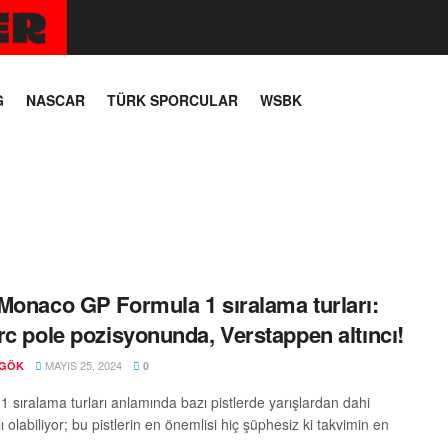
G
NASCAR
TÜRK SPORCULAR
WSBK
Monaco GP Formula 1 sıralama turları:
rc pole pozisyonunda, Verstappen altıncı!
MAYIS 25, 2024
 GÖK
0
1 sıralama turları anlamında bazı pistlerde yarışlardan dahi
 olabiliyor; bu pistlerin en önemlisi hiç şüphesiz ki takvimin en