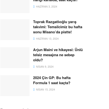
HAZIRAN 3, 2024
Toprak Razgatlıoğlu yarış
takvimi: Temsilcimiz bu hafta
sonu Misano’da pistte!
HAZIRAN 13, 2024
Arjun Maini ve hikayesi: Ünlü
telsiz mesajına ne sebep
oldu?
NISAN 9, 2024
2024 Çin GP: Bu hafta
Formula 1 saat kaçta?
NISAN 15, 2024