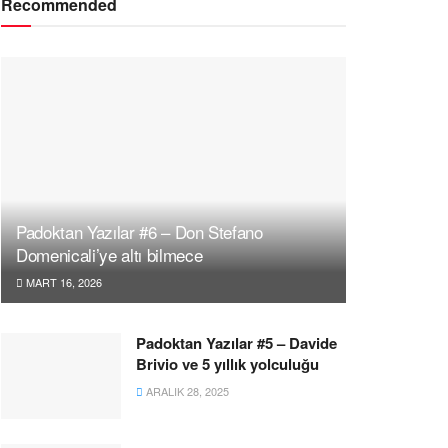
Recommended
Padoktan Yazılar #6 – Don Stefano
Domenicali’ye altı bilmece
MART 16, 2026
Padoktan Yazılar #5 – Davide
Brivio ve 5 yıllık yolculuğu
ARALIK 28, 2025