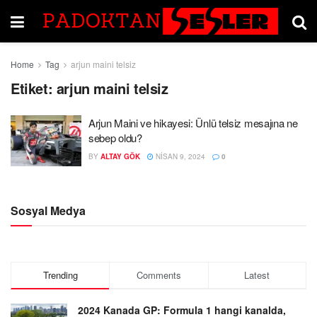
Home
Tag
arjun maini telsiz
Etiket:
arjun maini telsiz
Arjun Maini ve hikayesi: Ünlü telsiz mesajına ne
sebep oldu?
BY
ALTAY GÖK
NISAN 9, 2024
0
Sosyal Medya
Trending
Comments
Latest
2024 Kanada GP: Formula 1 hangi kanalda,