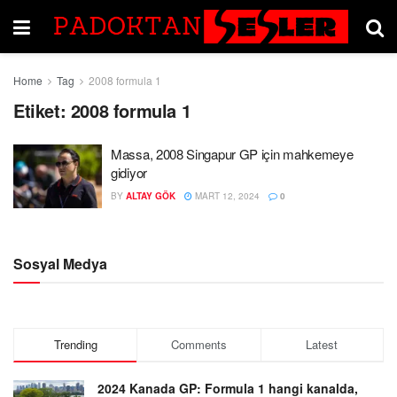
Home
Tag
2008 formula 1
Etiket:
2008 formula 1
Massa, 2008 Singapur GP için mahkemeye
gidiyor
BY
ALTAY GÖK
MART 12, 2024
0
Sosyal Medya
Trending
Comments
Latest
2024 Kanada GP: Formula 1 hangi kanalda,