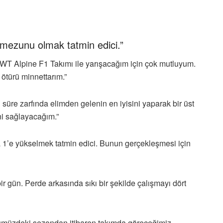
 mezunu olmak tatmin edici.”
T Alpine F1 Takımı ile yarışacağım için çok mutluyum.
türü minnettarım.”
 süre zarfında elimden gelenin en iyisini yaparak bir üst
ni sağlayacağım.”
 1’e yükselmek tatmin edici. Bunun gerçekleşmesi için
bir gün. Perde arkasında sıkı bir şekilde çalışmayı dört
nümüzdeki sezondan itibaren takımda göreceğimiz,