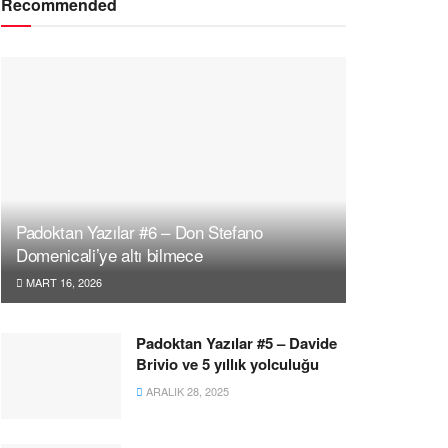
Recommended
Padoktan Yazılar #6 – Don Stefano
Domenicali’ye altı bilmece
MART 16, 2026
Padoktan Yazılar #5 – Davide
Brivio ve 5 yıllık yolculuğu
ARALIK 28, 2025