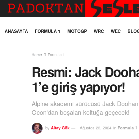
ANASAYFA
FORMULA 1
MOTOGP
WRC
WEC
BLO
Home
Formula 1
Resmi: Jack Dooha
1’e giriş yapıyor!
Alpine akademi sürücüsü Jack Doohan 
Ocon'dan boşalan koltuğa geçecek!
by
Altay Gök
Ağustos 23, 2024
in
Formula 1