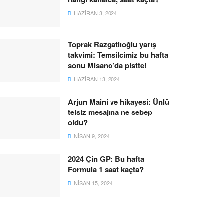
HAZIRAN 3, 2024
Toprak Razgatlıoğlu yarış
takvimi: Temsilcimiz bu hafta
sonu Misano’da pistte!
HAZIRAN 13, 2024
Arjun Maini ve hikayesi: Ünlü
telsiz mesajına ne sebep
oldu?
NISAN 9, 2024
2024 Çin GP: Bu hafta
Formula 1 saat kaçta?
NISAN 15, 2024