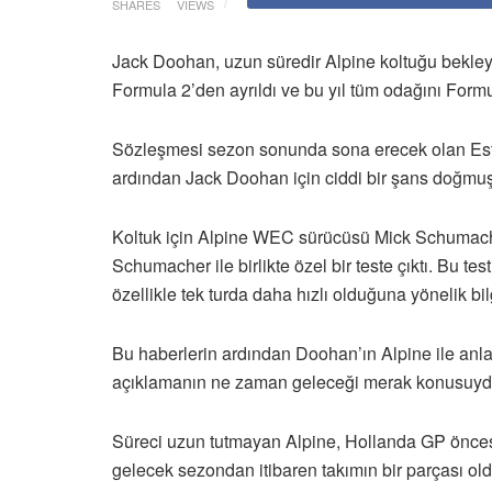
SHARES
VIEWS
Jack Doohan, uzun süredir Alpine koltuğu bekleyen
Formula 2’den ayrıldı ve bu yıl tüm odağını Formu
Sözleşmesi sezon sonunda sona erecek olan Est
ardından Jack Doohan için ciddi bir şans doğmuş
Koltuk için Alpine WEC sürücüsü Mick Schumache
Schumacher ile birlikte özel bir teste çıktı. Bu te
özellikle tek turda daha hızlı olduğuna yönelik bil
Bu haberlerin ardından Doohan’ın Alpine ile an
açıklamanın ne zaman geleceği merak konusuyd
Süreci uzun tutmayan Alpine, Hollanda GP önce
gelecek sezondan itibaren takımın bir parçası o