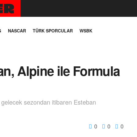
G
NASCAR
TÜRK SPORCULAR
WSBK
n, Alpine ile Formula
gelecek sezondan itibaren Esteban
0
0
0