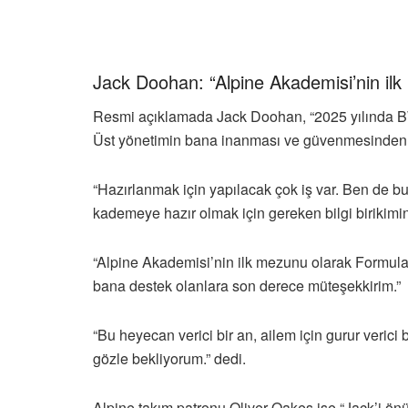
Jack Doohan: “Alpine Akademisi’nin ilk
Resmi açıklamada Jack Doohan, “2025 yılında BW
Üst yönetimin bana inanması ve güvenmesinden ö
“Hazırlanmak için yapılacak çok iş var. Ben de bu
kademeye hazır olmak için gereken bilgi birikimi
“Alpine Akademisi’nin ilk mezunu olarak Formula
bana destek olanlara son derece müteşekkirim.”
“Bu heyecan verici bir an, ailem için gurur verici 
gözle bekliyorum.” dedi.
Alpine takım patronu Oliver Oakes ise “Jack’i ö