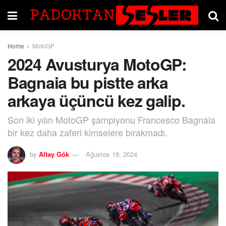
Home
MotoGP
2024 Avusturya MotoGP:
Bagnaia bu pistte arka
arkaya üçüncü kez galip.
Son iki yılın MotoGP şampiyonu Francesco Bagnaia
bir kez daha zaferi kimselere bırakmadı.
by
Altay Gök
Ağustos 18, 2024