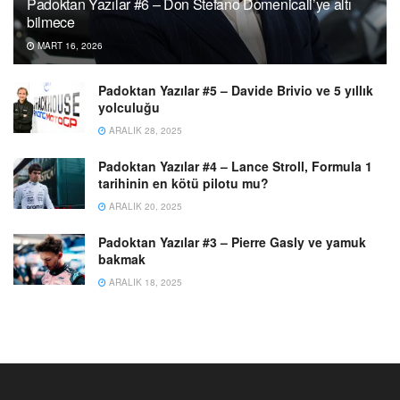
Padoktan Yazılar #6 – Don Stefano Domenicali’ye altı
bilmece
MART 16, 2026
Padoktan Yazılar #5 – Davide Brivio ve 5 yıllık
yolculuğu
ARALIK 28, 2025
Padoktan Yazılar #4 – Lance Stroll, Formula 1
tarihinin en kötü pilotu mu?
ARALIK 20, 2025
Padoktan Yazılar #3 – Pierre Gasly ve yamuk
bakmak
ARALIK 18, 2025