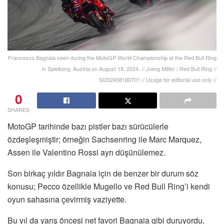
Francesco Bagnaia seen during the MotoGP World Championship at the Red Bull Ring
in Spielberg, Austria on August 18, 2024. // Joerg Mitter / Red Bull Ring //
SI202408180701 // Usage for editorial use only //
0
SHARES
MotoGP tarihinde bazı pistler bazı sürücülerle
özdeşleşmiştir; örneğin Sachsenring ile Marc Marquez,
Assen ile Valentino Rossi ayrı düşünülemez.
Son birkaç yıldır Bagnaia için de benzer bir durum söz
konusu; Pecco özellikle Mugello ve Red Bull Ring’i kendi
oyun sahasına çevirmiş vaziyette.
Bu yıl da yarış öncesi net favori Bagnaia gibi duruyordu,