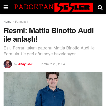
Home
Formula 1
Resmi: Mattia Binotto Audi
ile anlaştı!
Eski Ferrari takım patronu Mattia Binotto Audi ile
Formula 1'e geri dönmeye hazırlanıyor.
by
Altay Gök
Temmuz 23, 2024