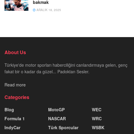
bakmak
ARALIK 18, 2025
About Us
Türkiye'de motor sporları haberciliğini canlandırmaya gelen, genç
fakat bir o kadar da güzel... Padoktan Sesler.
Read more
Categories
Blog
MotoGP
WEC
Formula 1
NASCAR
WRC
IndyCar
Türk Sporcular
WSBK