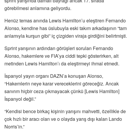
sprint yarışında damalı bayrağı ancak 17. sırada
görebilmesi anlamına geliyordu.
Henüz temas anında Lewis Hamilton’u eleştiren Fernando
Alonso, kendine has üslubuyla eski takım arkadaşının “tam
anlamıyla kurşun gibi” iç çizgiden viraja girdiğini belirtmişti.
Sprint yarışının ardından görüşleri sorulan Fernando
Alonso, hakemlere ve FIA’ya ciddi tepki gösterirken, alt
metinden Lewis Hamilton’ı da eleştirmeyi ihmal etmedi.
İspanyol yayın organı DAZN’a konuşan Alonso,
“Hakemlerin neye karar vereceklerini göreceğiz. Ancak
sanırım hiçbir ceza çıkmayacak çünkü [Lewis Hamilton]
İspanyol değil.”
“Kendisi bence birkaç kişinin yarışını mahvetti, özellikle de
çok hızlı bir aracı olan ve o olayda yarış dışı kalan Lando
Norris’in.”