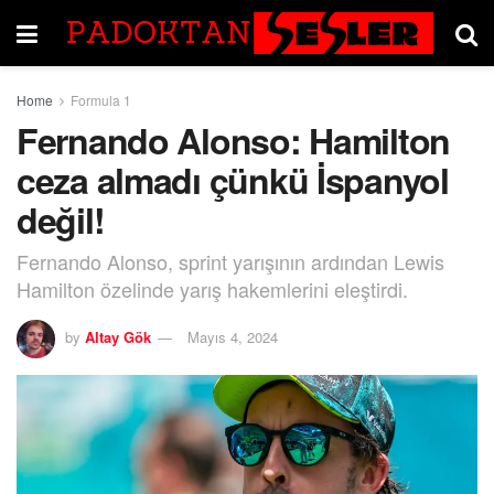
Home
Formula 1
Fernando Alonso: Hamilton
ceza almadı çünkü İspanyol
değil!
Fernando Alonso, sprint yarışının ardından Lewis
Hamilton özelinde yarış hakemlerini eleştirdi.
by
Altay Gök
Mayıs 4, 2024