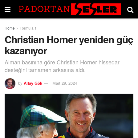
Home
Formula 1
Christian Horner yeniden güç
kazanıyor
Alman basınına göre Christian Horner hissedar
desteğini tamamen arkasına aldı.
by
Altay Gök
Mart 29, 2024