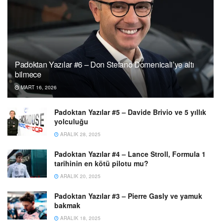
Padoktan Yazılar #6 – Don Stefano Domenicali’ye altı
bilmece
MART 16, 2026
Padoktan Yazılar #5 – Davide Brivio ve 5 yıllık
yolculuğu
ARALIK 28, 2025
Padoktan Yazılar #4 – Lance Stroll, Formula 1
tarihinin en kötü pilotu mu?
ARALIK 20, 2025
Padoktan Yazılar #3 – Pierre Gasly ve yamuk
bakmak
ARALIK 18, 2025