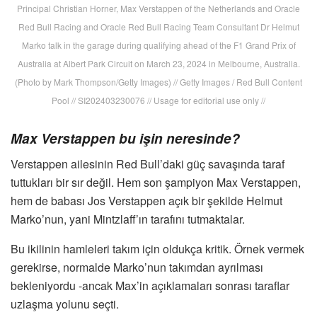
Principal Christian Horner, Max Verstappen of the Netherlands and Oracle
Red Bull Racing and Oracle Red Bull Racing Team Consultant Dr Helmut
Marko talk in the garage during qualifying ahead of the F1 Grand Prix of
Australia at Albert Park Circuit on March 23, 2024 in Melbourne, Australia.
(Photo by Mark Thompson/Getty Images) // Getty Images / Red Bull Content
Pool // SI202403230076 // Usage for editorial use only //
Max Verstappen bu işin neresinde?
Verstappen ailesinin Red Bull’daki güç savaşında taraf
tuttukları bir sır değil. Hem son şampiyon Max Verstappen,
hem de babası Jos Verstappen açık bir şekilde Helmut
Marko’nun, yani Mintzlaff’ın tarafını tutmaktalar.
Bu ikilinin hamleleri takım için oldukça kritik. Örnek vermek
gerekirse, normalde Marko’nun takımdan ayrılması
bekleniyordu -ancak Max’in açıklamaları sonrası taraflar
uzlaşma yolunu seçti.