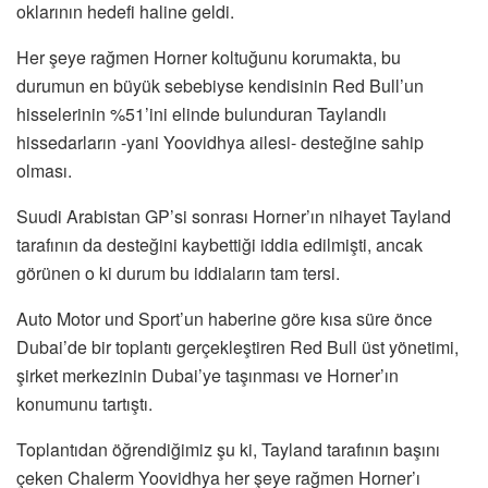
oklarının hedefi haline geldi.
Her şeye rağmen Horner koltuğunu korumakta, bu
durumun en büyük sebebiyse kendisinin Red Bull’un
hisselerinin %51’ini elinde bulunduran Taylandlı
hissedarların -yani Yoovidhya ailesi- desteğine sahip
olması.
Suudi Arabistan GP’si sonrası Horner’ın nihayet Tayland
tarafının da desteğini kaybettiği iddia edilmişti, ancak
görünen o ki durum bu iddiaların tam tersi.
Auto Motor und Sport’un haberine göre kısa süre önce
Dubai’de bir toplantı gerçekleştiren Red Bull üst yönetimi,
şirket merkezinin Dubai’ye taşınması ve Horner’ın
konumunu tartıştı.
Toplantıdan öğrendiğimiz şu ki, Tayland tarafının başını
çeken Chalerm Yoovidhya her şeye rağmen Horner’ı