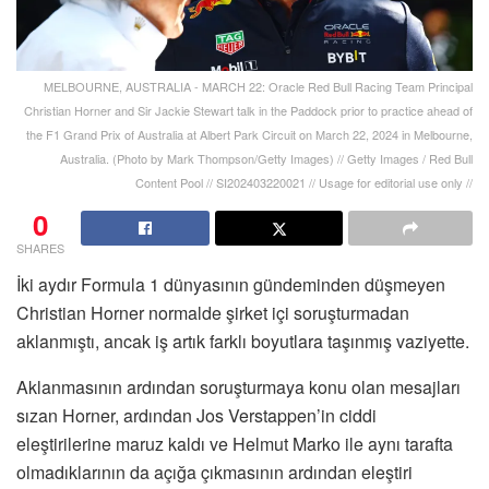
MELBOURNE, AUSTRALIA - MARCH 22: Oracle Red Bull Racing Team Principal
Christian Horner and Sir Jackie Stewart talk in the Paddock prior to practice ahead of
the F1 Grand Prix of Australia at Albert Park Circuit on March 22, 2024 in Melbourne,
Australia. (Photo by Mark Thompson/Getty Images) // Getty Images / Red Bull
Content Pool // SI202403220021 // Usage for editorial use only //
0
SHARES
İki aydır Formula 1 dünyasının gündeminden düşmeyen
Christian Horner normalde şirket içi soruşturmadan
aklanmıştı, ancak iş artık farklı boyutlara taşınmış vaziyette.
Aklanmasının ardından soruşturmaya konu olan mesajları
sızan Horner, ardından Jos Verstappen’in ciddi
eleştirilerine maruz kaldı ve Helmut Marko ile aynı tarafta
olmadıklarının da açığa çıkmasının ardından eleştiri