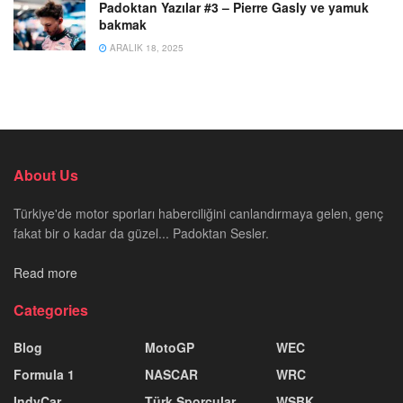
Padoktan Yazılar #3 – Pierre Gasly ve yamuk
bakmak
ARALIK 18, 2025
About Us
Türkiye'de motor sporları haberciliğini canlandırmaya gelen, genç
fakat bir o kadar da güzel... Padoktan Sesler.
Read more
Categories
Blog
MotoGP
WEC
Formula 1
NASCAR
WRC
IndyCar
Türk Sporcular
WSBK