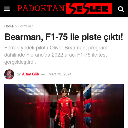
Home
Formula 1
Bearman, F1-75 ile piste çıktı!
Ferrari yedek pilotu Oliver Bearman, program
dahilinde Fiorano'da 2022 aracı F1-75 ile test
gerçekleştirdi.
by
Altay Gök
Mart 13, 2024