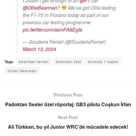
Couldn’t get enough of an
@F1
car
@OllieBearman
?
We’ve got Ollie testing
the F1-75 in Fiorano today as part of our
previous car testing programme
pic.twitter.com/asmFA8EgIa
— Scuderia Ferrari (@ScuderiaFerrari)
March 13, 2024
Tags:
bearman ferrari
bearman test
formula 1 haber
oliver bearman
Previous Post
Padoktan Sesler özel röportaj: GB3 pilotu Coşkun İrfan
Next Post
Ali Türkkan, bu yıl Junior WRC’de mücadele edecek!