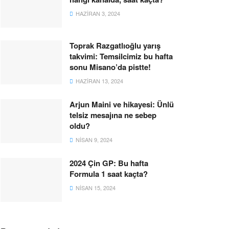
HAZIRAN 3, 2024
Toprak Razgatlıoğlu yarış
takvimi: Temsilcimiz bu hafta
sonu Misano’da pistte!
HAZIRAN 13, 2024
Arjun Maini ve hikayesi: Ünlü
telsiz mesajına ne sebep
oldu?
NISAN 9, 2024
2024 Çin GP: Bu hafta
Formula 1 saat kaçta?
NISAN 15, 2024