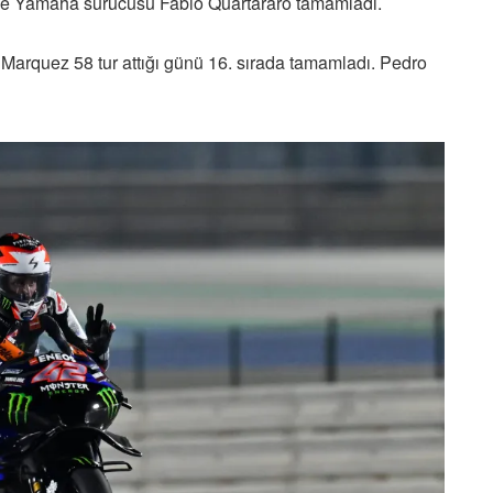
ve Yamaha sürücüsü Fabio Quartararo tamamladı.
 Marquez 58 tur attığı günü 16. sırada tamamladı. Pedro