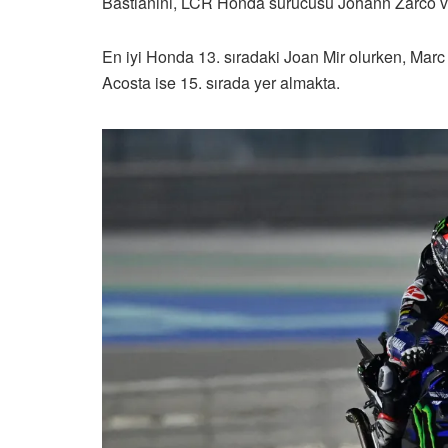
Bastianini, LCR Honda sürücüsü Johann Zarco 
En iyi Honda 13. sıradaki Joan Mir olurken, Marc
Acosta ise 15. sırada yer almakta.