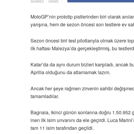
SHARES
VIEWS
MotoGP’nin prototip pistlerinden biri olarak anıl
yarışına, hem de sezon öncesi son testlere ev sa
Sezon öncesi biri test pilotlarıyla olmak üzere to
ilk haftası Malezya’da gerçekleştirmiş, bu testle
Katar’da da aynı durum bizleri karşıladı, ancak
Aprilia olduğunu da atlamamak lazım.
Ancak her şeye rağmen zirvenin sahibi değişmedi,
tamamladılar.
Bagnaia, ikinci günün sonlarına doğru 1.50.952 gib
inen ilk isim unvanını da ele geçirdi. Luca Marini
tam 11 isim tarafından geçildi.