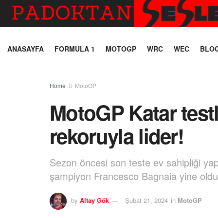
ANASAYFA
FORMULA 1
MOTOGP
WRC
WEC
BLO
Home
MotoGP
MotoGP Katar testl
rekoruyla lider!
Sezon öncesi son teste ev sahipliği ya
şampiyon Francesco Bagnaia yine oldu
by
Altay Gök
Şubat 21, 2024
in
MotoGP