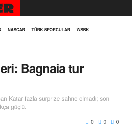
G
NASCAR
TÜRK SPORCULAR
WSBK
eri: Bagnaia tur
pan Katar fazla sürprize sahne olmadı; son
kça güçlü.
0
0
0