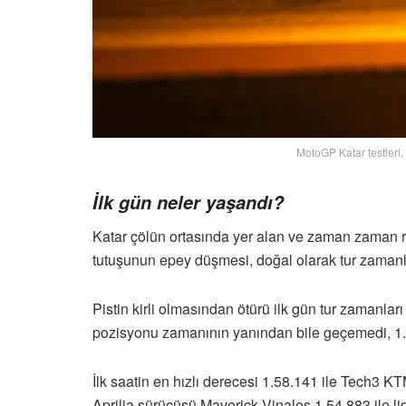
MotoGP Katar testleri
İlk gün neler yaşandı?
Katar çölün ortasında yer alan ve zaman zaman rüz
tutuşunun epey düşmesi, doğal olarak tur zamanla
Pistin kirli olmasından ötürü ilk gün tur zamanları
pozisyonu zamanının yanından bile geçemedi, 1.5
İlk saatin en hızlı derecesi 1.58.141 ile Tech3 KT
Aprilia sürücüsü Maverick Vinales 1.54.883 ile li