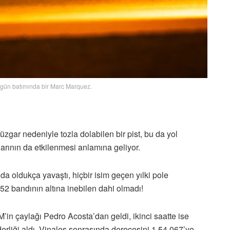
, gün batımında bir Marc Marquez.
gar nedeniyle tozla dolabilen bir pist, bu da yol
rının da etkilenmesi anlamına geliyor.
 da oldukça yavaştı, hiçbir isim geçen yılki pole
2 bandının altına inebilen dahi olmadı!
M’in çaylağı Pedro Acosta’dan geldi, ikinci saatte ise
derliği aldı. Vinales sonrasında derecesini 1.54.067’ye,