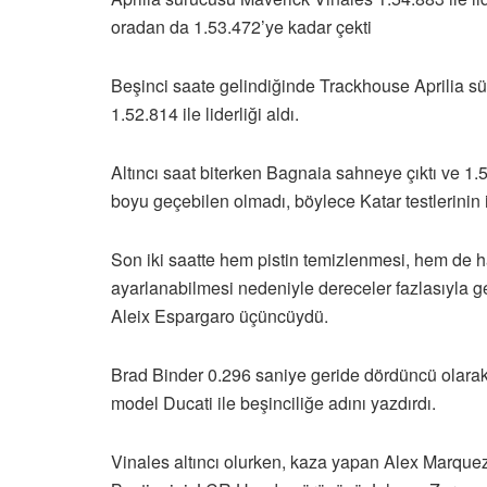
oradan da 1.53.472’ye kadar çekti
Beşinci saate gelindiğinde Trackhouse Aprilia s
1.52.814 ile liderliği aldı.
Altıncı saat biterken Bagnaia sahneye çıktı ve 1.
boyu geçebilen olmadı, böylece Katar testlerini
Son iki saatte hem pistin temizlenmesi, hem de ha
ayarlanabilmesi nedeniyle dereceler fazlasıyla gel
Aleix Espargaro üçüncüydü.
Brad Binder 0.296 saniye geride dördüncü olara
model Ducati ile beşinciliğe adını yazdırdı.
Vinales altıncı olurken, kaza yapan Alex Marquez