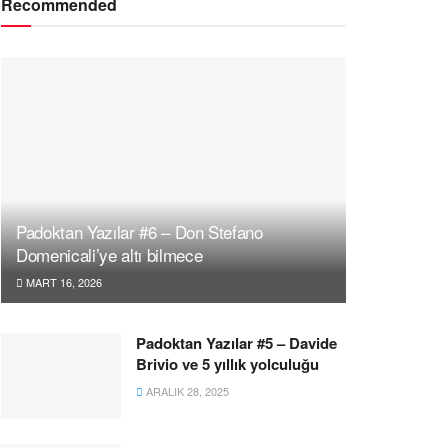
Recommended
Padoktan Yazılar #6 – Don Stefano
Domenicali’ye altı bilmece
MART 16, 2026
Padoktan Yazılar #5 – Davide
Brivio ve 5 yıllık yolculuğu
ARALIK 28, 2025