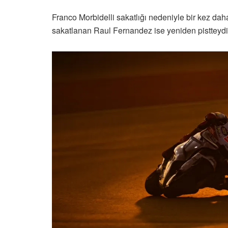
Franco Morbidelli sakatlığı nedeniyle bir kez daha
sakatlanan Raul Fernandez ise yeniden pistteydi