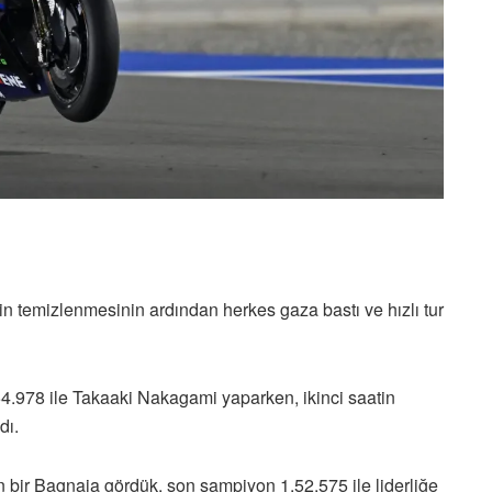
tin temizlenmesinin ardından herkes gaza bastı ve hızlı tur
1.54.978 ile Takaaki Nakagami yaparken, ikinci saatin
dı.
 bir Bagnaia gördük, son şampiyon 1.52.575 ile liderliğe