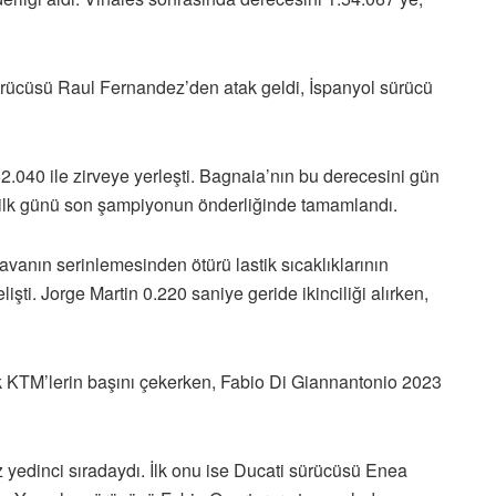
ürücüsü Raul Fernandez’den atak geldi, İspanyol sürücü
52.040 ile zirveye yerleşti. Bagnaia’nın bu derecesini gün
n ilk günü son şampiyonun önderliğinde tamamlandı.
vanın serinlemesinden ötürü lastik sıcaklıklarının
işti. Jorge Martin 0.220 saniye geride ikinciliği alırken,
k KTM’lerin başını çekerken, Fabio Di Giannantonio 2023
 yedinci sıradaydı. İlk onu ise Ducati sürücüsü Enea