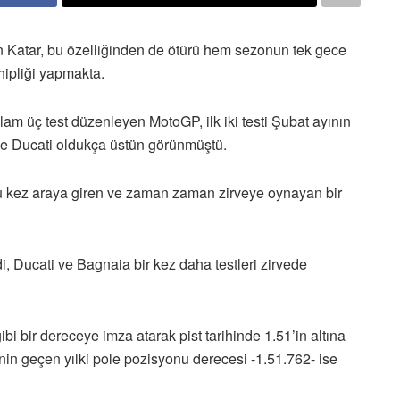
an Katar, bu özelliğinden de ötürü hem sezonun tek gece
hipliği yapmakta.
plam üç test düzenleyen MotoGP, ilk iki testi Şubat ayının
rde Ducati oldukça üstün görünmüştü.
 bu kez araya giren ve zaman zaman zirveye oynayan bir
 Ducati ve Bagnaia bir kez daha testleri zirvede
i bir dereceye imza atarak pist tarihinde 1.51’in altına
’nin geçen yılki pole pozisyonu derecesi -1.51.762- ise