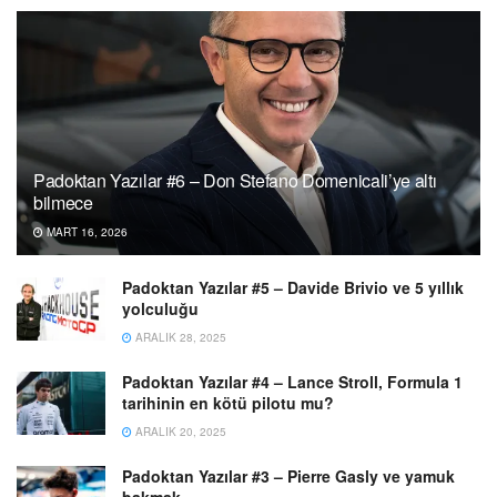
Padoktan Yazılar #6 – Don Stefano Domenicali’ye altı
bilmece
MART 16, 2026
Padoktan Yazılar #5 – Davide Brivio ve 5 yıllık
yolculuğu
ARALIK 28, 2025
Padoktan Yazılar #4 – Lance Stroll, Formula 1
tarihinin en kötü pilotu mu?
ARALIK 20, 2025
Padoktan Yazılar #3 – Pierre Gasly ve yamuk
bakmak