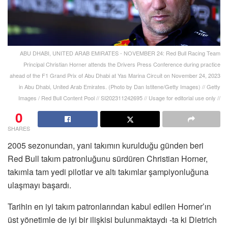
ABU DHABI, UNITED ARAB EMIRATES - NOVEMBER 24: Red Bull Racing Team
Principal Christian Horner attends the Drivers Press Conference during practice
ahead of the F1 Grand Prix of Abu Dhabi at Yas Marina Circuit on November 24, 2023
in Abu Dhabi, United Arab Emirates. (Photo by Dan Istitene/Getty Images) // Getty
Images / Red Bull Content Pool // SI202311242695 // Usage for editorial use only //
0
SHARES
2005 sezonundan, yani takımın kurulduğu günden beri
Red Bull takım patronluğunu sürdüren Christian Horner,
takımla tam yedi pilotlar ve altı takımlar şampiyonluğuna
ulaşmayı başardı.
Tarihin en iyi takım patronlarından kabul edilen Horner’ın
üst yönetimle de iyi bir ilişkisi bulunmaktaydı -ta ki Dietrich