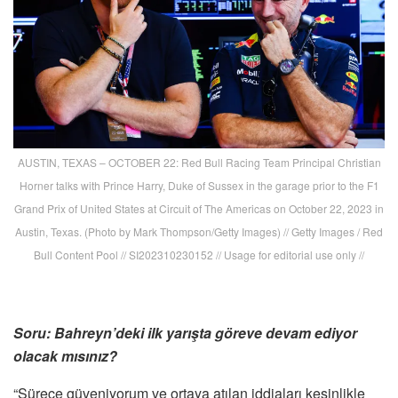
AUSTIN, TEXAS – OCTOBER 22: Red Bull Racing Team Principal Christian
Horner talks with Prince Harry, Duke of Sussex in the garage prior to the F1
Grand Prix of United States at Circuit of The Americas on October 22, 2023 in
Austin, Texas. (Photo by Mark Thompson/Getty Images) // Getty Images / Red
Bull Content Pool // SI202310230152 // Usage for editorial use only //
Soru: Bahreyn’deki ilk yarışta göreve devam ediyor
olacak mısınız?
“Sürece güveniyorum ve ortaya atılan iddiaları kesinlikle