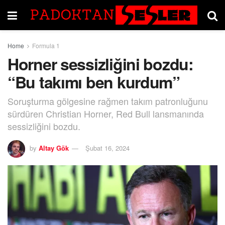
Home
Formula 1
Horner sessizliğini bozdu:
“Bu takımı ben kurdum”
Soruşturma gölgesine rağmen takım patronluğunu
sürdüren Christian Horner, Red Bull lansmanında
sessizliğini bozdu.
by
Altay Gök
Şubat 16, 2024