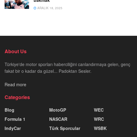
ARALIK 18, 2025
About Us
Türkiye'de motor sporları haberciliğini canlandırmaya gelen, genç
fakat bir o kadar da güzel... Padoktan Sesler.
Read more
Categories
Blog
MotoGP
WEC
Formula 1
NASCAR
WRC
IndyCar
Türk Sporcular
WSBK