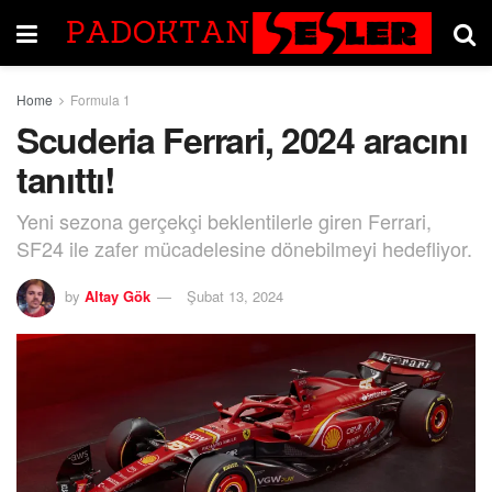
Home
Formula 1
Scuderia Ferrari, 2024 aracını
tanıttı!
Yeni sezona gerçekçi beklentilerle giren Ferrari,
SF24 ile zafer mücadelesine dönebilmeyi hedefliyor.
by
Altay Gök
Şubat 13, 2024