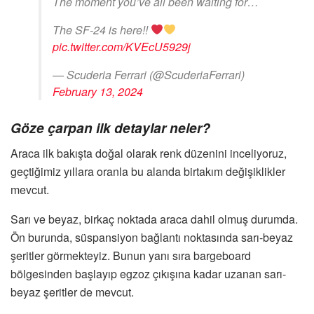
The moment you’ve all been waiting for…
The SF-24 is here!!
pic.twitter.com/KVEcU5929j
— Scuderia Ferrari (@ScuderiaFerrari)
February 13, 2024
Göze çarpan ilk detaylar neler?
Araca ilk bakışta doğal olarak renk düzenini inceliyoruz,
geçtiğimiz yıllara oranla bu alanda birtakım değişiklikler
mevcut.
Sarı ve beyaz, birkaç noktada araca dahil olmuş durumda.
Ön burunda, süspansiyon bağlantı noktasında sarı-beyaz
şeritler görmekteyiz. Bunun yanı sıra bargeboard
bölgesinden başlayıp egzoz çıkışına kadar uzanan sarı-
beyaz şeritler de mevcut.