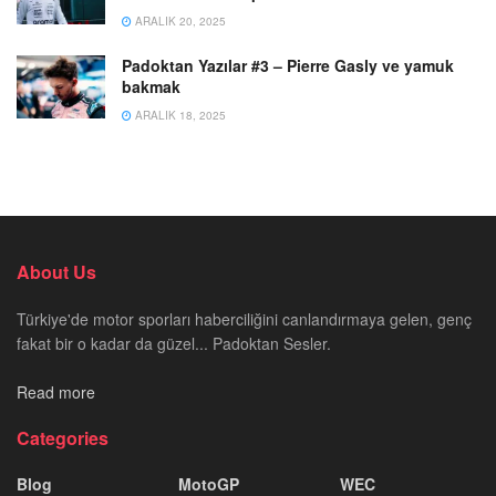
ARALIK 20, 2025
Padoktan Yazılar #3 – Pierre Gasly ve yamuk
bakmak
ARALIK 18, 2025
About Us
Türkiye'de motor sporları haberciliğini canlandırmaya gelen, genç
fakat bir o kadar da güzel... Padoktan Sesler.
Read more
Categories
Blog
MotoGP
WEC