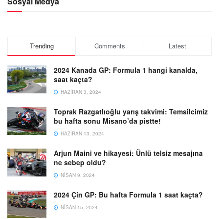
Sosyal Medya
Trending
Comments
Latest
2024 Kanada GP: Formula 1 hangi kanalda,
saat kaçta?
HAZIRAN 3, 2024
Toprak Razgatlıoğlu yarış takvimi: Temsilcimiz
bu hafta sonu Misano’da pistte!
HAZIRAN 13, 2024
Arjun Maini ve hikayesi: Ünlü telsiz mesajına
ne sebep oldu?
NISAN 9, 2024
2024 Çin GP: Bu hafta Formula 1 saat kaçta?
NISAN 15, 2024