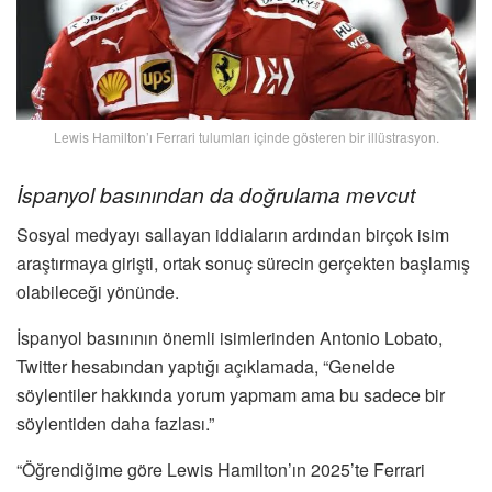
Lewis Hamilton’ı Ferrari tulumları içinde gösteren bir illüstrasyon.
İspanyol basınından da doğrulama mevcut
Sosyal medyayı sallayan iddiaların ardından birçok isim
araştırmaya girişti, ortak sonuç sürecin gerçekten başlamış
olabileceği yönünde.
İspanyol basınının önemli isimlerinden Antonio Lobato,
Twitter hesabından yaptığı açıklamada, “Genelde
söylentiler hakkında yorum yapmam ama bu sadece bir
söylentiden daha fazlası.”
“Öğrendiğime göre Lewis Hamilton’ın 2025’te Ferrari