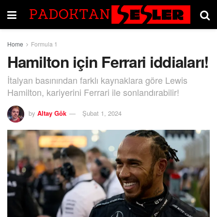
Home
Formula 1
Hamilton için Ferrari iddiaları!
İtalyan basınından farklı kaynaklara göre Lewis
Hamilton, kariyerini Ferrari ile sonlandırabilir!
by
Altay Gök
Şubat 1, 2024