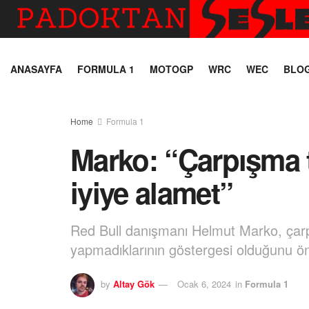
ANASAYFA
FORMULA 1
MOTOGP
WRC
WEC
BLO
Home
Formula 1
Marko: “Çarpışma 
iyiye alamet”
Red Bull danışmanı Helmut Marko, çarpı
yapmadıklarının göstergesi olduğunu ö
by
Altay Gök
Ocak 6, 2024
in
Formula 1