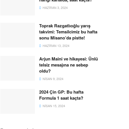
HAZIRAN 3, 2024
Toprak Razgatlıoğlu yarış
takvimi: Temsilcimiz bu hafta
sonu Misano’da pistte!
HAZIRAN 13, 2024
Arjun Maini ve hikayesi: Ünlü
telsiz mesajına ne sebep
oldu?
NISAN 9, 2024
2024 Çin GP: Bu hafta
Formula 1 saat kaçta?
NISAN 15, 2024