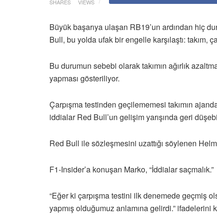
SHARES
VIEWS
Büyük başarıya ulaşan RB19’un ardından hiç du
Bull, bu yolda ufak bir engelle karşılaştı: takım,
Bu durumun sebebi olarak takımın ağırlık azaltmak
yapması gösteriliyor.
Çarpışma testinden geçilememesi takımın ajandas
iddialar Red Bull’un gelişim yarışında geri düşe
Red Bull ile sözleşmesini uzattığı söylenen Helmu
F1-Insider’a konuşan Marko, “İddialar saçmalık.”
“Eğer ki çarpışma testini ilk denemede geçmiş ols
yapmış olduğumuz anlamına gelirdi.” ifadelerini k