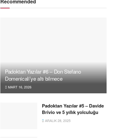
Recommended
Padoktan Yazılar #6 – Don Stefano
Domenicali’ye altı bilmece
MART 16, 2026
Padoktan Yazılar #5 – Davide
Brivio ve 5 yıllık yolculuğu
ARALIK 28, 2025