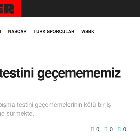
G
NASCAR
TÜRK SPORCULAR
WSBK
testini geçemememiz
şma testini geçememelerinin kötü bir iş
ne sürmekte.
0
0
0