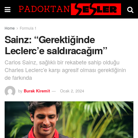
Home
Formula 1
Sainz: “Gerektiğinde
Leclerc’e saldıracağım”
Carlos Sainz, sağlıklı bir rekabete sahip olduğu
Charles Leclerc'e karşı agresif olması gerektiğinin
de farkında
by
Burak Kiremit
Ocak 2, 2024