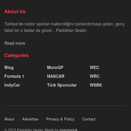
About Us
Türkiye'de motor sporları haberciliğini canlandırmaya gelen, genç
fakat bir o kadar da güzel... Padoktan Sesler.
Read more
Categories
Blog
MotoGP
WEC
Formula 1
NASCAR
WRC
IndyCar
Türk Sporcular
WSBK
About
Advertise
Privacy & Policy
Contact
© 2023 Padoktan Sesler. Made by
mremregok